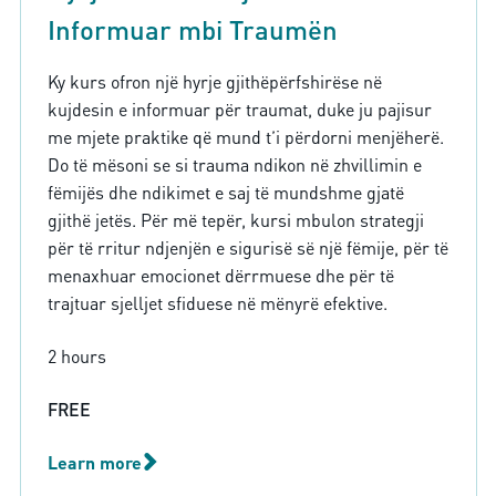
Informuar mbi Traumën
Ky kurs ofron një hyrje gjithëpërfshirëse në
kujdesin e informuar për traumat, duke ju pajisur
me mjete praktike që mund t’i përdorni menjëherë.
Do të mësoni se si trauma ndikon në zhvillimin e
fëmijës dhe ndikimet e saj të mundshme gjatë
gjithë jetës. Për më tepër, kursi mbulon strategji
për të rritur ndjenjën e sigurisë së një fëmije, për të
menaxhuar emocionet dërrmuese dhe për të
trajtuar sjelljet sfiduese në mënyrë efektive.
2 hours
FREE
Learn more