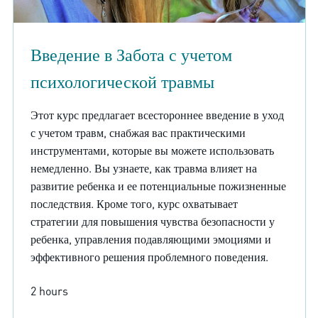
Введение в Забота с учетом
психологической травмы
Этот курс предлагает всестороннее введение в уход
с учетом травм, снабжая вас практическими
инструментами, которые вы можете использовать
немедленно. Вы узнаете, как травма влияет на
развитие ребенка и ее потенциальные пожизненные
последствия. Кроме того, курс охватывает
стратегии для повышения чувства безопасности у
ребенка, управления подавляющими эмоциями и
эффективного решения проблемного поведения.
2 hours