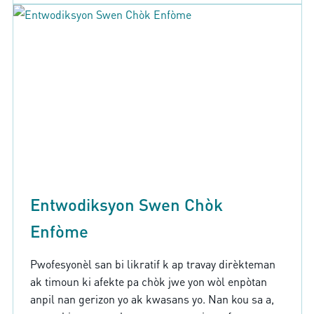
Entwodiksyon Swen Chòk
Enfòme
Pwofesyonèl san bi likratif k ap travay dirèkteman
ak timoun ki afekte pa chòk jwe yon wòl enpòtan
anpil nan gerizon yo ak kwasans yo. Nan kou sa a,