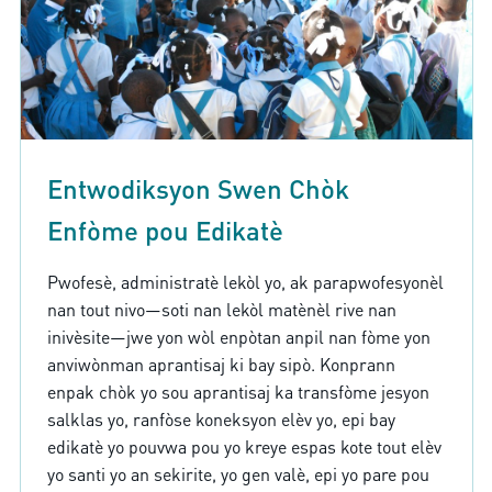
Entwodiksyon Swen Chòk
Enfòme pou Edikatè
Pwofesè, administratè lekòl yo, ak parapwofesyonèl
nan tout nivo—soti nan lekòl matènèl rive nan
inivèsite—jwe yon wòl enpòtan anpil nan fòme yon
anviwònman aprantisaj ki bay sipò. Konprann
enpak chòk yo sou aprantisaj ka transfòme jesyon
salklas yo, ranfòse koneksyon elèv yo, epi bay
edikatè yo pouvwa pou yo kreye espas kote tout elèv
yo santi yo an sekirite, yo gen valè, epi yo pare pou