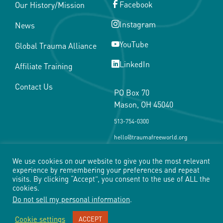
Facebook
Our History/Mission
Instagram
News
YouTube
Global Trauma Alliance
LinkedIn
Affiliate Training
Contact Us
PO Box 70
Mason, OH 45040
513-754-0300
hello@traumafreeworld.org
We use cookies on our website to give you the most relevant
experience by remembering your preferences and repeat
visits. By clicking “Accept”, you consent to the use of ALL the
cookies.
Privacy Policy
Terms of Service
Return Policy
Do not sell my personal information
.
© Trauma Free World Copyright 2026
Cookie settings
ACCEPT