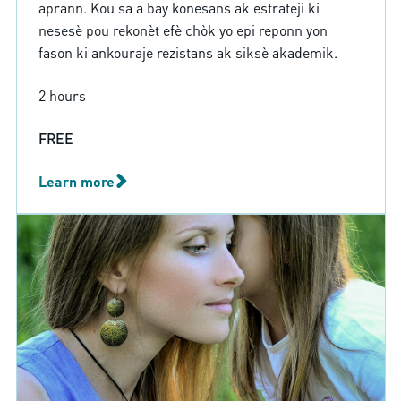
aprann. Kou sa a bay konesans ak estrateji ki
nesesè pou rekonèt efè chòk yo epi reponn yon
fason ki ankouraje rezistans ak siksè akademik.
2 hours
FREE
Learn more