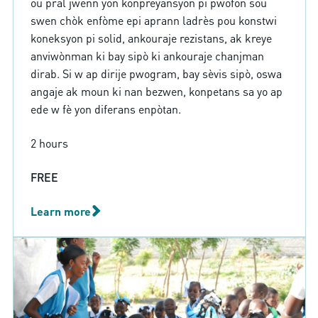
ou pral jwenn yon konpreyansyon pi pwofon sou
swen chòk enfòme epi aprann ladrès pou konstwi
koneksyon pi solid, ankouraje rezistans, ak kreye
anviwònman ki bay sipò ki ankouraje chanjman
dirab. Si w ap dirije pwogram, bay sèvis sipò, oswa
angaje ak moun ki nan bezwen, konpetans sa yo ap
ede w fè yon diferans enpòtan.
2 hours
FREE
Learn more